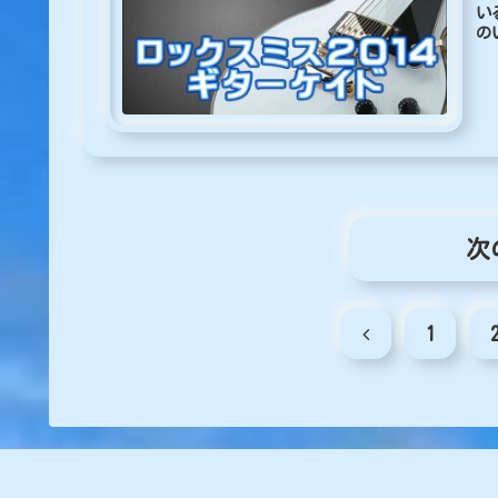
い
の
か.
次
前
1
へ