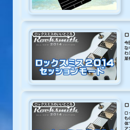
ロ
ロックスミスのいいところ
今
な
わ
某
ロ
ロックスミスのいいところ
ロ
も
体
ア