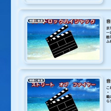
音
映画と音楽
ま
ー
敵
ふ
音
映画と音楽
こ
・
載
ら