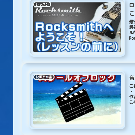
ロ
レッスン
こ
最
最
ル
R
音
映画と音楽
こ
・
作
こ
フ.