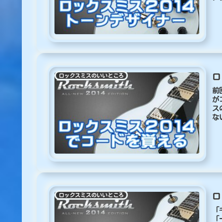
ロ
ロックスミスのいいところ
前
が
ス
な
ロ
ロックスミスのいいところ
「
「