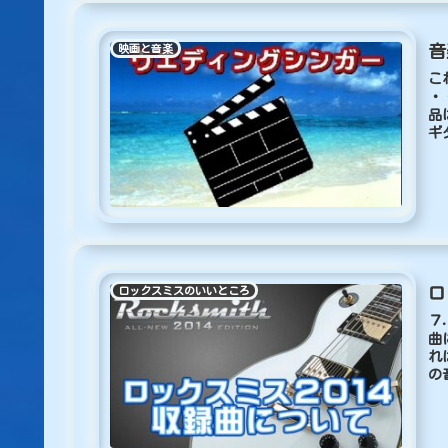
音
映画と音楽
こ
・
品
ギ
も.
ロ
ロックスミスのいいところ
７
曲
れ
の