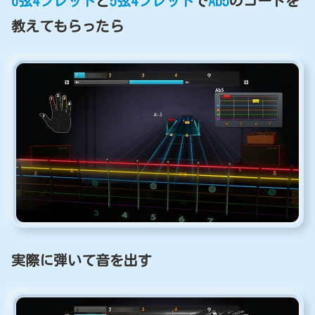
6弦4フレット
と
5弦4フレット
で
Ab5
のコードを
教えてもらったら
実際に弾いて音を出す