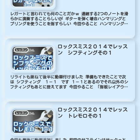
レガートと言われても何のことだかｗ 連続する2つのノートを滑
らかに演奏することらしいが ギターを弾く場合ハンマリングと
プリングを使うことを指すらしい 今回やること ハンマリングと
プリングを練習して一回のピッキングで 複数の音を出す方法を
練習...
ロックスミス２０１４でレッス
レッスン
ン シフティングその１
リライトも兼ねて後半に動画付けました 準備もできたことで次
は シフティング １－１ です １－１とあるのでそれ以外のシ
フティングもあとに控えてます 今回やること 「指板レイアウ
ト」 「ドットやインレイ」 「ポジション移動時のコツ」 など
を教...
ロックスミス２０１４でレッス
レッスン
ン トレモロその１