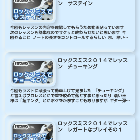
レッスン
ン サステイン
今回もレッスンの内容を確認してもらうため動画貼っています
次のレッスンも簡単なのでサクッと終わらせたいと思います 今
回やること ノートの長さをコントロールするらしい ま、早い話
が弾いた音をパタパタと急いで移動したり 極端に短く切るので
はなく...
ロックスミス２０１４でレッス
レッスン
ン チョーキング
今回もラストに頑張って動画上げて見ました 「チョーキング」
と言えばプロレスとかで首を絞めて落とす事と思ったり 凄い王
様は「超キング」とかボケをかますこともありますが ギター弾
く時は弦を曲げて音程を変える事を指します 日本だけの単語ら
しいです...
ロックスミス２０１４でレッス
レッスン
ン レガートなプレイその１