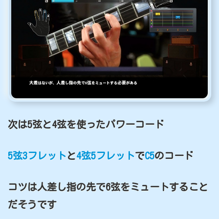
次は5弦と4弦を使ったパワーコード
5弦3フレット
と
4弦5フレット
で
C5
のコード
コツは人差し指の先で6弦をミュートすること
だそうです